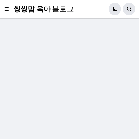
씽씽맘 육아 블로그