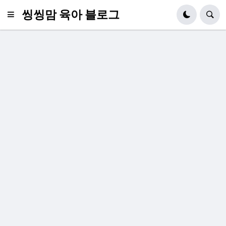
씽씽맘 육아 블로그